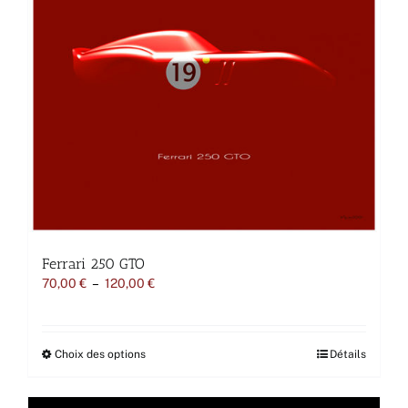
Ferrari 250 GTO
Plage
70,00
€
–
120,00
€
de
prix :
70,00 €
à
Ce
Choix des options
Détails
120,00 €
produit
a
plusieurs