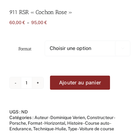
911 RSR « Cochon Rose »
Plage
60,00
€
–
95,00
€
de
prix :
60,00 €
à
Format

95,00 €
Ajouter au panier
quantité
de
911
RSR
"Cochon
UGS :
ND
Rose"
Catégories :
Auteur - Dominique Verien
,
Constructeur -
Porsche
,
Format - Horizontal
,
Histoire - Course auto -
Endurance
,
Technique-Huile
,
Type - Voiture de course