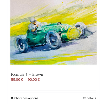
variations.
Les
options
peuvent
être
choisies
sur
la
page
du
produit
Formule 1 – Brown
Plage
55,00
€
–
90,00
€
de
prix :
55,00 €
à
Ce
Choix des options
Détails
90,00 €
produit
a