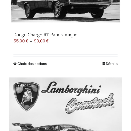
choisies
sur
la
page
du
produit
Dodge Charge RT Panoramique
Plage
55,00
€
–
90,00
€
de
prix :
55,00 €
à
Ce
Choix des options
Détails
90,00 €
produit
a
plusieurs
variations.
Les
options
peuvent
être
choisies
sur
la
page