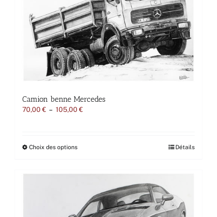
être
choisies
sur
la
page
du
produit
Camion benne Mercedes
Plage
70,00
€
–
105,00
€
de
prix :
70,00 €
à
Ce
Choix des options
Détails
105,00 €
produit
a
plusieurs
variations.
Les
options
peuvent
être