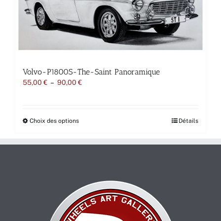
être
choisies
sur
la
page
du
produit
Volvo-P1800S-The-Saint Panoramique
Plage
55,00
€
–
90,00
€
de
prix :
55,00 €
à
Ce
Choix des options
Détails
90,00 €
produit
a
plusieurs
variations.
Les
options
peuvent
être
choisies
sur
la