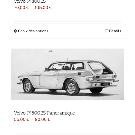
Volvo P1800ES
Plage
70,00
€
–
105,00
€
de
prix :
70,00 €
à
Ce
Choix des options
Détails
105,00 €
produit
a
plusieurs
variations.
Les
options
peuvent
être
choisies
sur
la
page
du
produit
Volvo P1800ES Panoramique
Plage
55,00
€
–
90,00
€
de
prix :