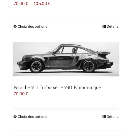
Plage
70,00
€
–
105,00
€
de
prix :
70,00 €
à
Ce
Choix des options
Détails
105,00 €
produit
a
plusieurs
variations.
Les
options
peuvent
être
choisies
sur
la
Porsche 911 Turbo série 930 Panoramique
page
70,00
€
du
produit
Ce
Choix des options
Détails
produit
a