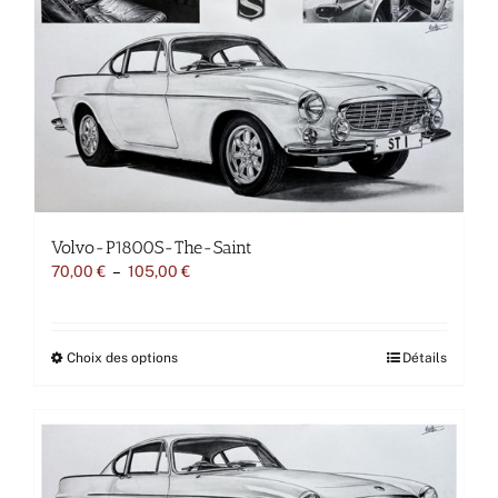
être
choisies
sur
la
page
du
produit
Volvo-P1800S-The-Saint
Plage
70,00
€
–
105,00
€
de
prix :
70,00 €
à
Ce
Choix des options
Détails
105,00 €
produit
a
plusieurs
variations.
Les
options
peuvent