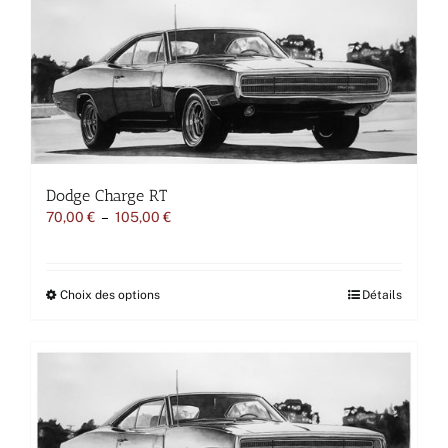
choisies
sur
la
page
du
produit
Dodge Charge RT
Plage
70,00
€
–
105,00
€
de
prix :
70,00 €
à
Ce
Choix des options
Détails
105,00 €
produit
a
plusieurs
variations.
Les
options
peuvent
être