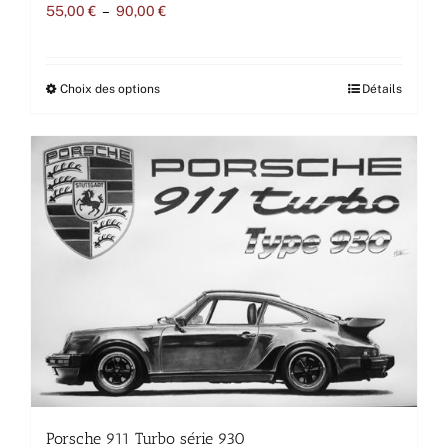
Plage
55,00
€
–
90,00
€
de
prix :
55,00 €
à
Ce
Choix des options
Détails
90,00 €
produit
a
plusieurs
variations.
Les
options
peuvent
être
choisies
sur
la
page
du
produit
Porsche 911 Turbo série 930