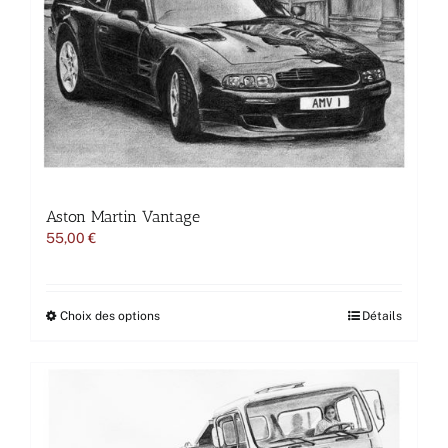
Aston Martin Vantage
55,00
€
Ce
Choix des options
Détails
produit
a
plusieurs
variations.
Les
options
peuvent