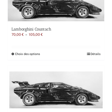
du
produit
Lamborghini Countach
Plage
70,00
€
–
105,00
€
de
prix :
70,00 €
à
Ce
Choix des options
Détails
105,00 €
produit
a
plusieurs
variations.
Les
options
peuvent
être
choisies
sur
la
page