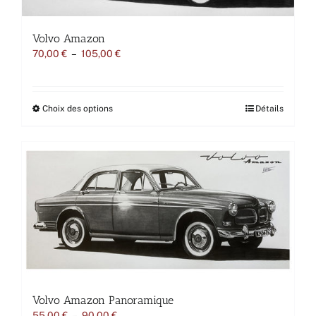
Volvo Amazon
Plage
70,00
€
–
105,00
€
de
prix :
70,00 €
à
Ce
Choix des options
Détails
105,00 €
produit
a
plusieurs
variations.
Les
options
peuvent
être
choisies
sur
la
page
du
produit
Volvo Amazon Panoramique
Plage
55,00
€
–
90,00
€