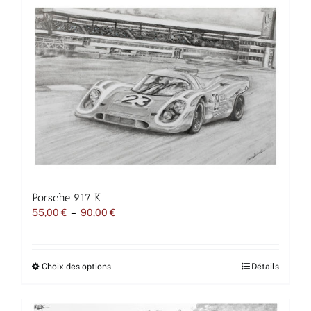
plusieurs
variations.
Les
options
peuvent
être
choisies
sur
la
page
du
produit
Porsche 917 K
Plage
55,00
€
–
90,00
€
de
prix :
55,00 €
à
Ce
Choix des options
Détails
90,00 €
produit
a
plusieurs