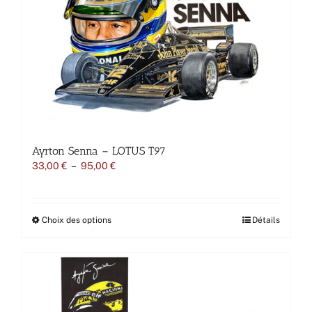
Ayrton Senna – LOTUS T97
Plage
33,00
€
–
95,00
€
de
prix :
33,00 €
à
Ce
Choix des options
Détails
95,00 €
produit
a
plusieurs
variations.
Les
options
peuvent