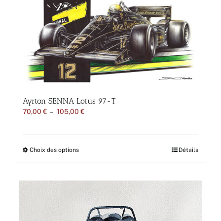
être
choisies
sur
la
page
du
produit
Ayrton SENNA Lotus 97-T
Plage
70,00
€
–
105,00
€
de
prix :
70,00 €
à
Ce
Choix des options
Détails
105,00 €
produit
a
plusieurs
variations.
Les
options
peuvent
être