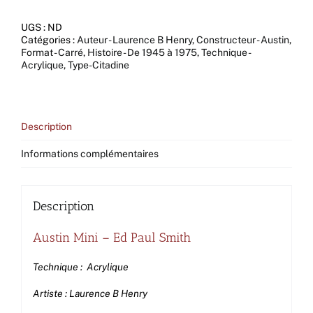
Mini
-
UGS :
ND
Ed
Catégories :
Auteur - Laurence B Henry
,
Constructeur - Austin
,
Paul
Format - Carré
,
Histoire - De 1945 à 1975
,
Technique -
Smith
Acrylique
,
Type-Citadine
Description
Informations complémentaires
Description
Austin Mini – Ed Paul Smith
Technique : Acrylique
Artiste : Laurence B Henry