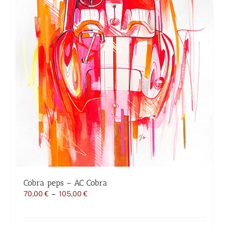
Cobra peps – AC Cobra
Plage
70,00
€
–
105,00
€
de
prix :
70,00 €