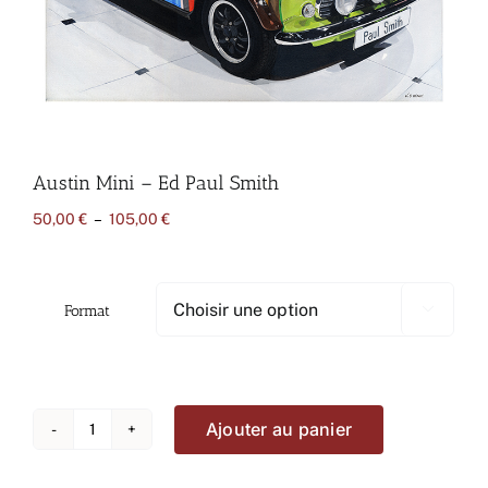
Austin Mini – Ed Paul Smith
Plage
50,00
€
–
105,00
€
de
prix :
50,00 €
à
Format

105,00 €
Ajouter au panier
quantité
de
Austin