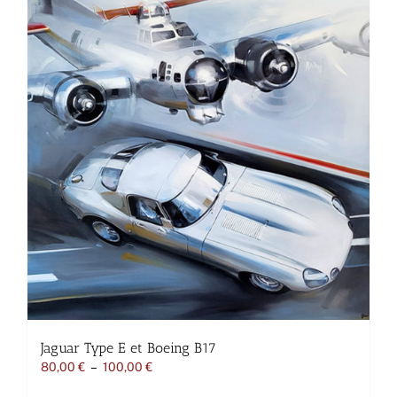
Jaguar Type E et Boeing B17
Plage
80,00
€
–
100,00
€
de