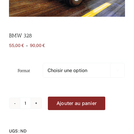
BMW 328
Plage
55,00
€
–
90,00
€
de
prix :
55,00 €
à
Format

90,00 €
Ajouter au panier
quantité
de
BMW
328
UGS :
ND