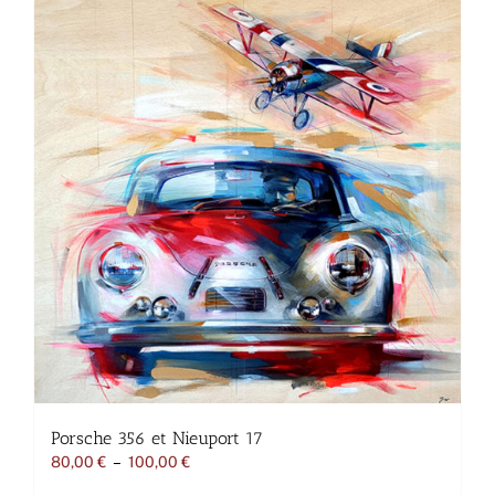
variations.
Les
options
peuvent
être
choisies
sur
la
page
du
produit
Porsche 356 et Nieuport 17
Plage
80,00
€
–
100,00
€
de