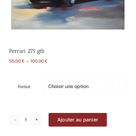
Ferrari 275 gtb
Plage
55,00
€
–
100,00
€
de
prix :
55,00 €
à
Format

100,00 €
Ajouter au panier
quantité
de
Ferrari