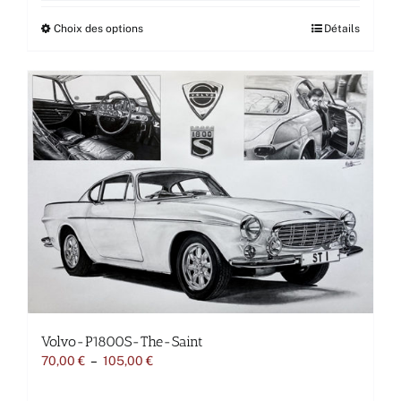
Ce
Choix des options
Détails
produit
a
plusieurs
variations.
Les
options
peuvent
être
choisies
sur
la
page
du
produit
Volvo-P1800S-The-Saint
Plage
70,00
€
–
105,00
€
de
prix :