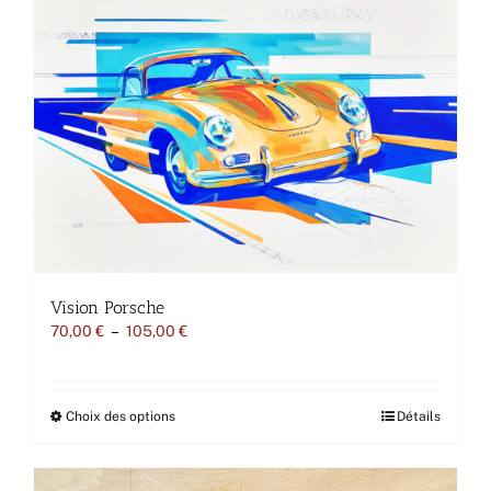
Vision Porsche
Plage
70,00
€
–
105,00
€
de
prix :
70,00 €
à
Ce
Choix des options
Détails
105,00 €
produit
a
plusieurs