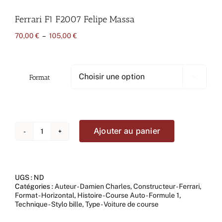
Ferrari F1 F2007 Felipe Massa
Plage
70,00
€
–
105,00
€
de
prix :
70,00 €
à
Format

105,00 €
Ajouter au panier
quantité
de
Ferrari
F1
F2007
UGS :
ND
Felipe
Catégories :
Auteur - Damien Charles
,
Constructeur - Ferrari
,
Massa
Format - Horizontal
,
Histoire - Course Auto - Formule 1
,
Technique - Stylo bille
,
Type - Voiture de course