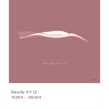
Les
options
peuvent
être
choisies
sur
la
page
du
produit
Porsche 917 LT
Plage
70,00
€
–
120,00
€
de
prix :