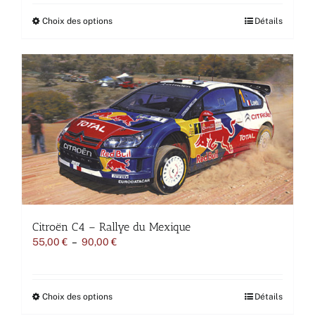
70,00 €
à
Ce
Choix des options
Détails
120,00 €
produit
a
plusieurs
variations.
Les
options
peuvent
être
choisies
sur
la
page
du
produit
Citroën C4 – Rallye du Mexique
Plage
55,00
€
–
90,00
€
de
prix :
55,00 €
à
Ce
Choix des options
Détails
90,00 €
produit