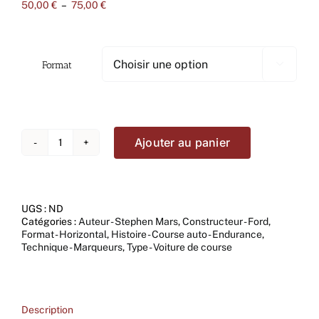
Plage
50,00
€
–
75,00
€
de
prix :
50,00 €
à
Format

75,00 €
Ajouter au panier
quantité
de
FORD
MK
IV
UGS :
ND
LE
Catégories :
Auteur - Stephen Mars
,
Constructeur - Ford
,
MANS
Format - Horizontal
,
Histoire - Course auto - Endurance
,
Technique - Marqueurs
,
Type - Voiture de course
Description