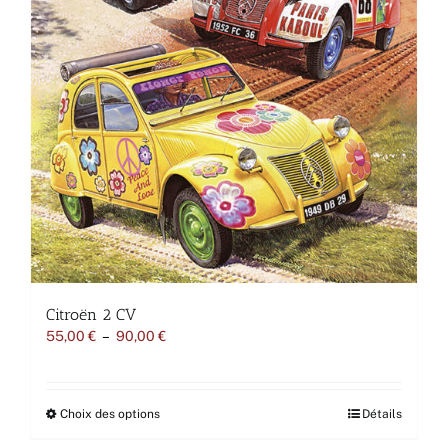
Citroën 2 CV
Plage
55,00
€
–
90,00
€
de
prix :
55,00 €
à
Ce
Choix des options
Détails
90,00 €
produit