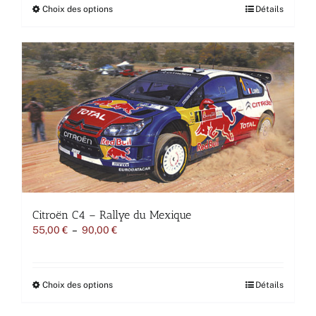
à
Ce
Choix des options
Détails
90,00 €
produit
a
plusieurs
variations.
Les
options
peuvent
être
choisies
sur
la
page
du
produit
Citroën C4 – Rallye du Mexique
Plage
55,00
€
–
90,00
€
de
prix :
55,00 €
à
Ce
Choix des options
Détails
90,00 €
produit
a