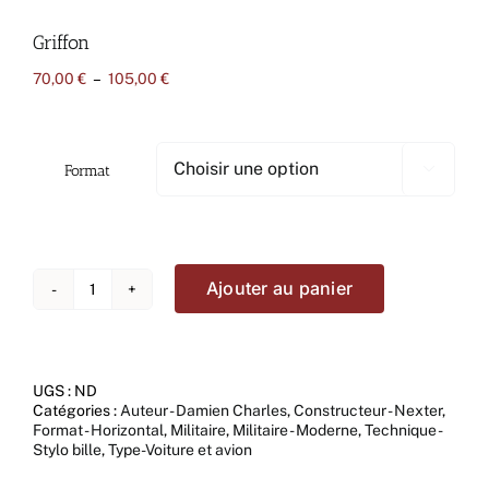
Griffon
Plage
70,00
€
–
105,00
€
de
prix :
70,00 €
à
Format

105,00 €
Ajouter au panier
quantité
de
Griffon
UGS :
ND
Catégories :
Auteur - Damien Charles
,
Constructeur - Nexter
,
Format - Horizontal
,
Militaire
,
Militaire - Moderne
,
Technique -
Stylo bille
,
Type-Voiture et avion