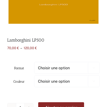
Lamborghini LP500
Plage
70,00
€
–
120,00
€
de
prix :
70,00 €
à
Format

120,00 €
Couleur
