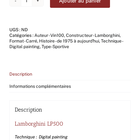
Ajouter au panier
quantité
de
Lamborghini
LP500
UGS :
ND
Catégories :
Auteur - Vin100
,
Constructeur - Lamborghini
,
Format - Carré
,
Histoire - de 1975 à aujourd'hui
,
Technique -
Digital painting
,
Type-Sportive
Description
Informations complémentaires
Description
Lamborghini LP500
Technique : Digital painting