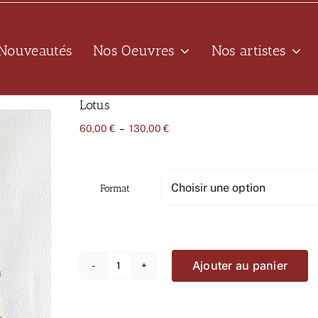
Nouveautés
Nos Oeuvres
Nos artistes
Lotus
Plage
60,00
€
–
130,00
€
de
prix :
60,00 €
à
Format
130,00 €
Ajouter au panier
quantité
de
Lotus