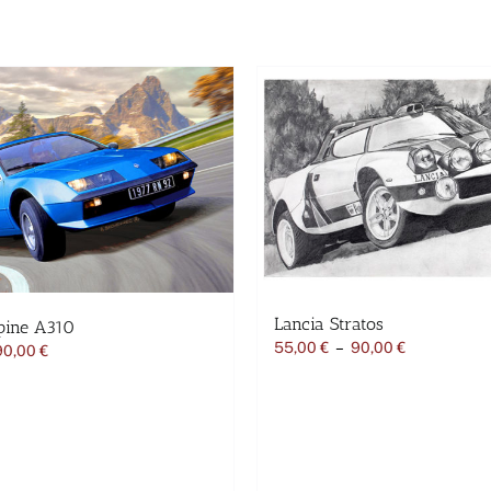
Lancia Stratos
pine A310
Plage
55,00
€
–
90,00
€
Plage
90,00
€
de
de
prix :
prix :
55,00 €
55,00 €
à
à
90,00 €
90,00 €