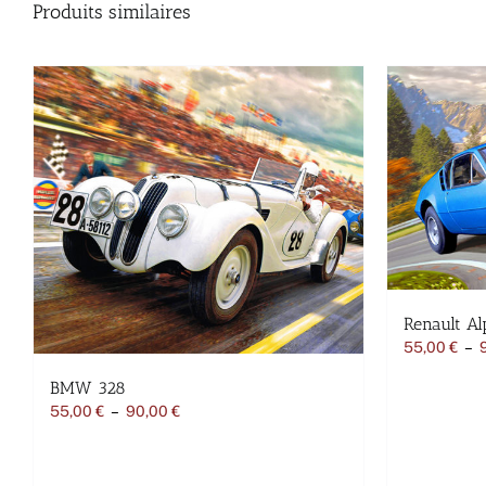
Produits similaires
Renault Al
55,00
€
–
BMW 328
Plage
55,00
€
–
90,00
€
de
prix :
55,00 €