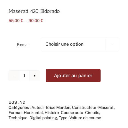
Maserati 420 Eldorado
Plage
55,00
€
–
90,00
€
de
prix :
55,00 €
à
Format

90,00 €
Ajouter au panier
quantité
de
Maserati
420
Eldorado
UGS :
ND
Catégories :
Auteur - Brice Mardon
,
Constructeur - Maserati
,
Format - Horizontal
,
Histoire - Course auto - Circuits
,
Technique - Digital painting
,
Type - Voiture de course