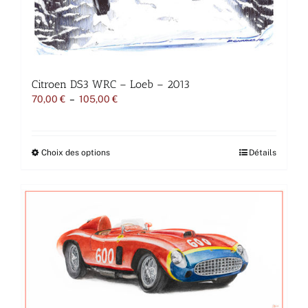
page
du
produit
Citroen DS3 WRC – Loeb – 2013
Plage
70,00
€
–
105,00
€
de
prix :
70,00 €
à
Ce
Choix des options
Détails
105,00 €
produit
a
plusieurs
variations.
Les
options
peuvent
être
choisies
sur
la
page