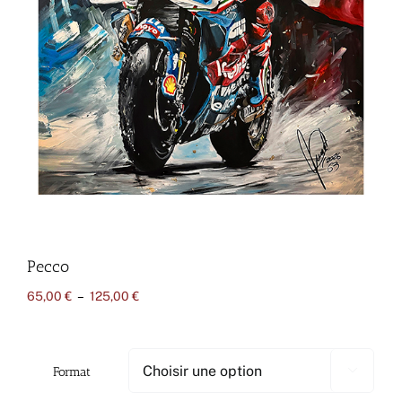
Pecco
Plage
65,00
€
–
125,00
€
de
prix :
65,00 €
à
Format

125,00 €