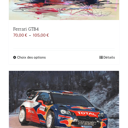
produit
Ferrari GTB4
Plage
70,00
€
–
105,00
€
de
prix :
70,00 €
à
Ce
Choix des options
Détails
105,00 €
produit
a
plusieurs
variations.
Les
options
peuvent
être
choisies
sur
la
page
du