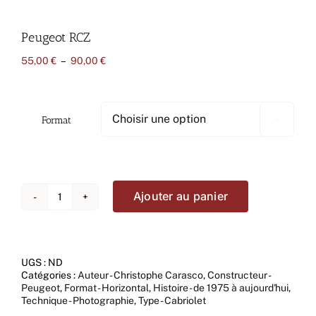
Peugeot RCZ
Plage
55,00
€
–
90,00
€
de
prix :
55,00 €
à
Format

90,00 €
Ajouter au panier
quantité
de
Peugeot
RCZ
UGS :
ND
Catégories :
Auteur - Christophe Carasco
,
Constructeur -
Peugeot
,
Format - Horizontal
,
Histoire - de 1975 à aujourd'hui
,
Technique - Photographie
,
Type - Cabriolet