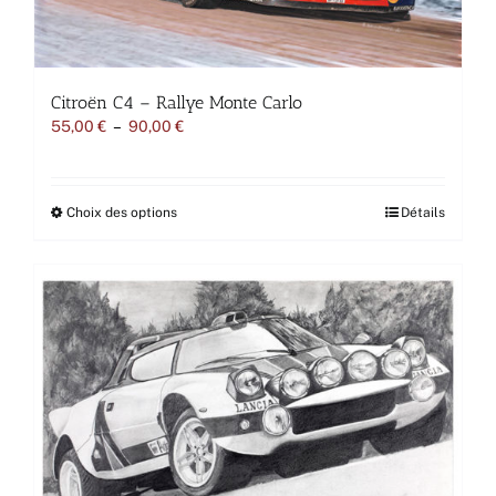
produit
Citroën C4 – Rallye Monte Carlo
Plage
55,00
€
–
90,00
€
de
prix :
55,00 €
à
Ce
Choix des options
Détails
90,00 €
produit
a
plusieurs
variations.
Les
options
peuvent
être
choisies
sur
la
page
du
produit