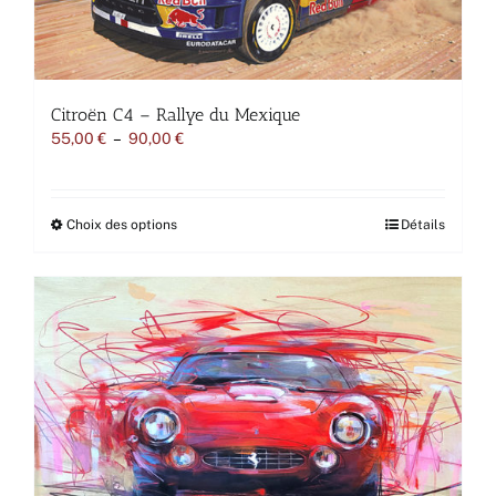
Citroën C4 – Rallye du Mexique
Plage
55,00
€
–
90,00
€
de
prix :
55,00 €
à
Ce
Choix des options
Détails
90,00 €
produit
a
plusieurs
variations.
Les
options
peuvent
être
choisies
sur
la
page
du