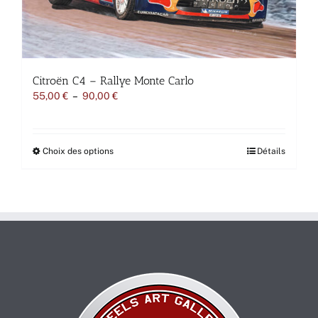
du
produit
Citroën C4 – Rallye Monte Carlo
Plage
55,00
€
–
90,00
€
de
prix :
55,00 €
à
Ce
Choix des options
Détails
90,00 €
produit
a
plusieurs
variations.
Les
options
peuvent
être
choisies
sur
la
page
du