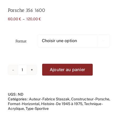
Porsche 356 1600
Plage
60,00
€
–
120,00
€
de
prix :
60,00 €
à
Format

120,00 €
Ajouter au panier
quantité
de
Porsche
356
1600
UGS :
ND
Catégories :
Auteur - Fabrice Staszak
,
Constructeur - Porsche
,
Format - Horizontal
,
Histoire - De 1945 à 1975
,
Technique -
Acrylique
,
Type-Sportive