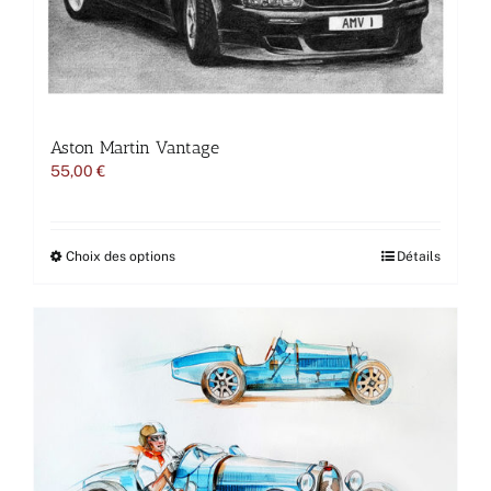
Aston Martin Vantage
55,00
€
Ce
Choix des options
Détails
produit
a
plusieurs
variations.
Les
options
peuvent
être
choisies
sur
la