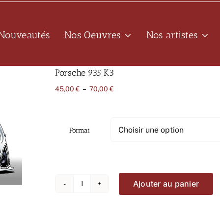
Nouveautés
Nos Oeuvres
Nos artistes
Porsche 935 K3
Plage
45,00
€
–
70,00
€
de
prix :
45,00 €
à
Format
70,00 €
Ajouter au panier
quantité
de
Porsche
935