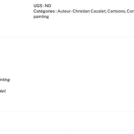
K3
UGS :
ND
Catégories :
Auteur - Christian Cazalet
,
Cartoons
,
Con
painting
inting
alet