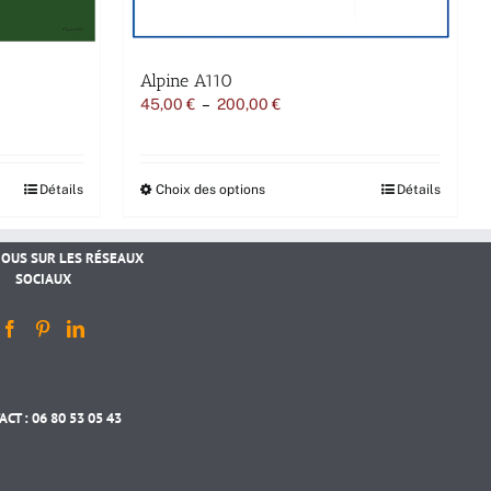
Alpine A110
Plage
45,00
€
–
200,00
€
de
prix :
45,00 €
à
Ce
Détails
Choix des options
Détails
200,00 €
produit
a
plusieurs
NOUS SUR LES RÉSEAUX
variations.
SOCIAUX
Les
options
peuvent
être
choisies
sur
la
CT : 06 80 53 05 43
page
du
produit