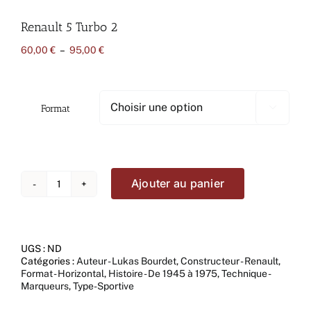
Renault 5 Turbo 2
Plage
60,00
€
–
95,00
€
de
prix :
60,00 €
à
Format

95,00 €
Ajouter au panier
quantité
de
Renault
5
Turbo
UGS :
ND
2
Catégories :
Auteur - Lukas Bourdet
,
Constructeur - Renault
,
Format - Horizontal
,
Histoire - De 1945 à 1975
,
Technique -
Marqueurs
,
Type-Sportive