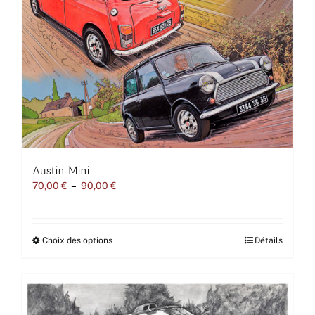
produit
Austin Mini
Plage
70,00
€
–
90,00
€
de
prix :
70,00 €
à
Ce
Choix des options
Détails
90,00 €
produit
a
plusieurs
variations.
Les