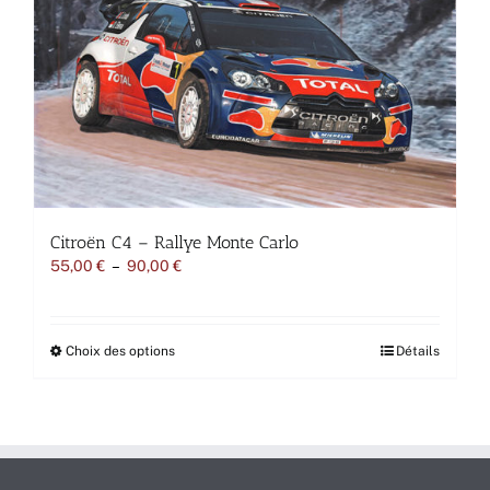
peuvent
être
choisies
sur
la
page
du
produit
Citroën C4 – Rallye Monte Carlo
Plage
55,00
€
–
90,00
€
de
prix :
55,00 €
à
Ce
Choix des options
Détails
90,00 €
produit
a
plusieurs
variations.
Les
options
peuvent