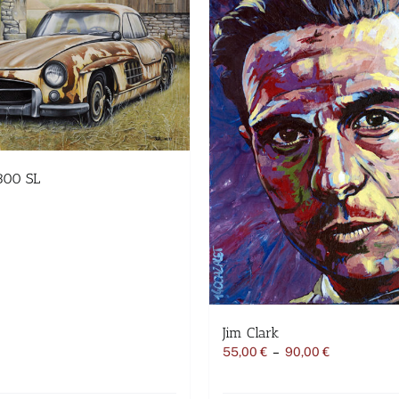
300 SL
Jim Clark
Plage
55,00
€
–
90,00
€
de
prix :