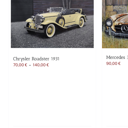
Mercedes 
Chrysler Roadster 1931
90,00
€
Plage
70,00
€
–
140,00
€
de
prix :
70,00 €
à
140,00 €