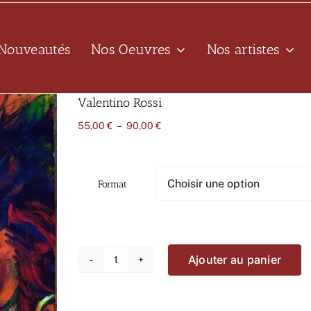
Nouveautés
Nos Oeuvres
Nos artistes
Valentino Rossi
Plage
55,00
€
–
90,00
€
de
prix :
55,00 €
à
Format
90,00 €
Ajouter au panier
quantité
de
Valentino
Rossi