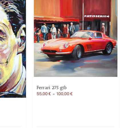
Ferrari 275 gtb
Plage
55,00
€
–
100,00
€
de
prix :
55,00 €
à
100,00 €