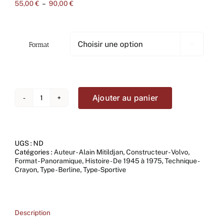
Plage
55,00
€
–
90,00
€
de
prix :
55,00 €
à
Format

90,00 €
Ajouter au panier
quantité
de
Volvo-
P1800S-
The-
UGS :
ND
Saint
Catégories :
Auteur - Alain Mitildjan
,
Constructeur - Volvo
,
Panoramique
Format - Panoramique
,
Histoire - De 1945 à 1975
,
Technique -
Crayon
,
Type - Berline
,
Type-Sportive
Description