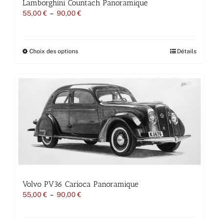
Lamborghini Countach Panoramique
Plage
55,00
€
–
90,00
€
de
prix :
55,00 €
à
Ce
Choix des options
Détails
90,00 €
produit
a
plusieurs
variations.
Les
options
peuvent
être
choisies
sur
la
page
du
produit
Volvo PV36 Carioca Panoramique
Plage
55,00
€
–
90,00
€
de
prix :