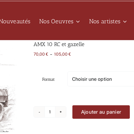
Nouveautés
Nos Oeuvres
Nos artistes
AMX 10 RC et gazelle
Plage
70,00
€
–
105,00
€
de
prix :
70,00 €
à
Format
105,00 €
Ajouter au panier
quantité
de
AMX
10