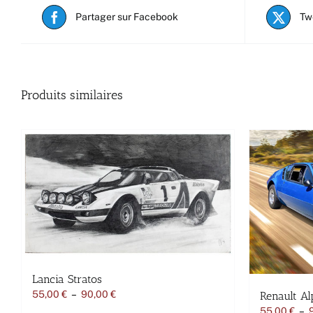
Partager sur Facebook
Tw
Produits similaires
Lancia Stratos
Plage
55,00
€
–
90,00
€
Renault Al
de
55,00
€
–