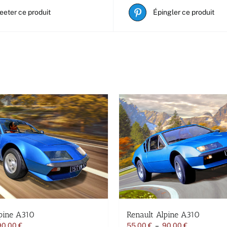
eeter ce produit
Épingler ce produit
pine A310
Renault Alpine A310
Plage
Plage
90,00
€
55,00
€
–
90,00
€