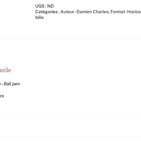
RC
UGS :
ND
et
Catégories :
Auteur - Damien Charles
,
Format - Horizo
gazelle
bille
zelle
 – Ball pen
les