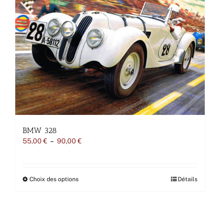
choisies
sur
la
page
du
produit
BMW 328
Plage
55,00
€
–
90,00
€
de
prix :
55,00 €
à
Ce
Choix des options
Détails
90,00 €
produit
a
plusieurs
variations.