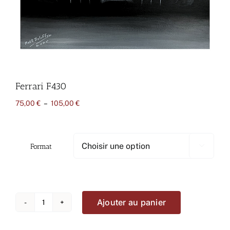
Ferrari F430
Plage
75,00
€
–
105,00
€
de
prix :
75,00 €
à
Format

105,00 €
Ajouter au panier
quantité
de
Ferrari