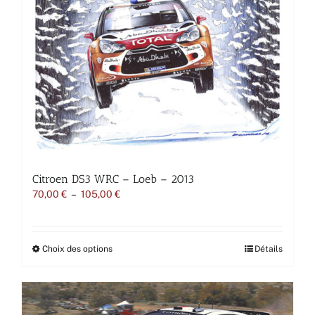
Les
options
peuvent
être
choisies
sur
la
page
du
produit
Citroen DS3 WRC – Loeb – 2013
Plage
70,00
€
–
105,00
€
de
prix :
70,00 €
à
Ce
Choix des options
Détails
105,00 €
produit
a
plusieurs
variations.
Les