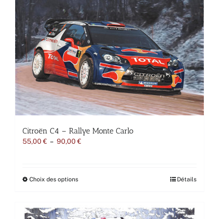
Citroën C4 – Rallye Monte Carlo
Plage
55,00
€
–
90,00
€
de
prix :
55,00 €
à
Ce
Choix des options
Détails
90,00 €
produit
a
plusieurs
variations.