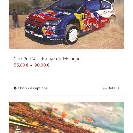
options
peuvent
être
choisies
sur
la
page
du
produit
Citroën C4 – Rallye du Mexique
Plage
55,00
€
–
90,00
€
de
prix :
55,00 €
à
Ce
Choix des options
Détails
90,00 €
produit
a
plusieurs
variations.
Les
options
peuvent
être