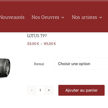
Nouveautés
Nos Oeuvres
Nos artistes
LOTUS T97
Plage
33,00
€
–
95,00
€
de
prix :
33,00 €
à
Format
95,00 €
Ajouter au panier
quantité
de
LOTUS
T97