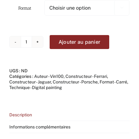
Format

Ajouter au panier
quantité
de
Tryptique
24
heures
UGS :
ND
du
Catégories :
Auteur - Vin100
,
Constructeur - Ferrari
,
Mans
Constructeur - Jaguar
,
Constructeur - Porsche
,
Format - Carré
,
01
Technique - Digital painting
Description
Informations complémentaires