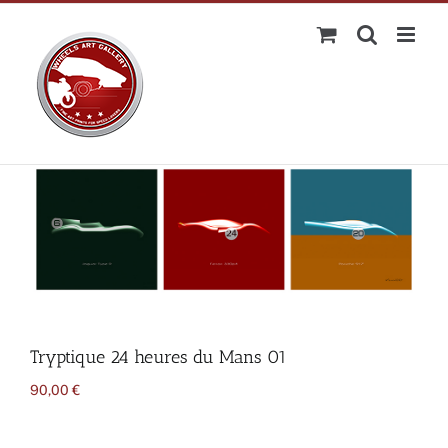
Passer
au
contenu
Tryptique 24 heures du Mans 01
90,00
€