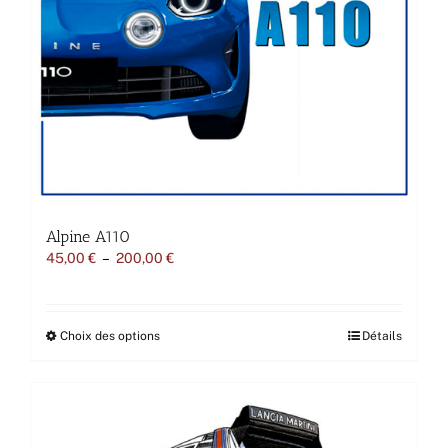
Alpine A110
Plage
45,00
€
–
200,00
€
de
prix :
45,00 €
à
Ce
Choix des options
Détails
200,00 €
produit
a
plusieurs
variations.
Les
options