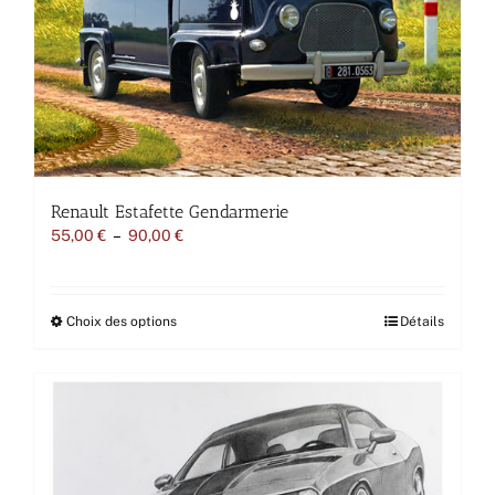
page
du
produit
Renault Estafette Gendarmerie
Plage
55,00
€
–
90,00
€
de
prix :
55,00 €
à
Ce
Choix des options
Détails
90,00 €
produit
a
plusieurs
variations.
Les
options
peuvent
être