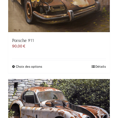
Porsche 911
90,00
€
Ce
Choix des options
Détails
produit
a
plusieurs
variations.
Les
options
peuvent
être
choisies
sur