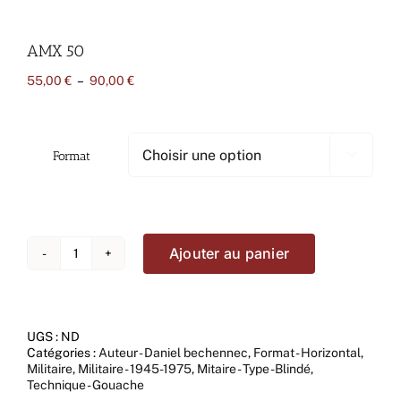
AMX 50
Plage
55,00
€
–
90,00
€
de
prix :
55,00 €
à
Format

90,00 €
Ajouter au panier
quantité
de
AMX
50
UGS :
ND
Catégories :
Auteur - Daniel bechennec
,
Format - Horizontal
,
Militaire
,
Militaire - 1945-1975
,
Mitaire - Type -Blindé
,
Technique - Gouache