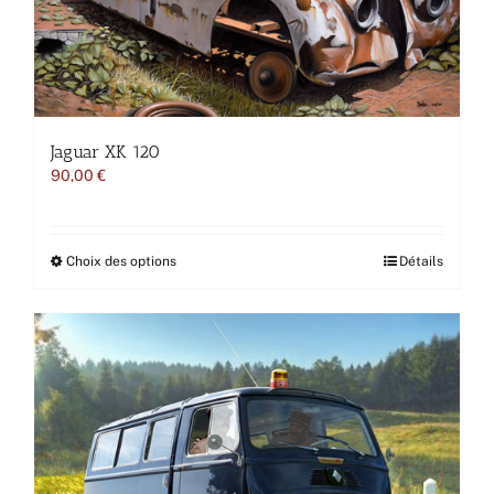
la
page
du
produit
Jaguar XK 120
90,00
€
Ce
Choix des options
Détails
produit
a
plusieurs
variations.
Les
options
peuvent
être
choisies
sur
la